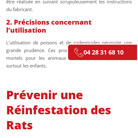
être réalisée en suivant scrupuleusement les instructions
du fabricant.
2. Précisions concernant
l’utilisation
L’utilisation de poisons et de rodenticides nécessite une
grande prudence. Ces produits peuvent être nocifs ou
04 28 31 68 10
mortels pour les animaux non ciblés et les humains,
surtout les enfants.
Prévenir une
Réinfestation des
Rats