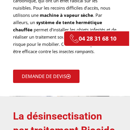
carbonique, qui ont un effet radical sur les
nuisibles. Pour les recoins difficiles d’accès, nous
utilisons une
machine à vapeur sèche
. Par
ailleurs, un
système de tente hermétique
chauffée
permet d’installer les objets infestés et de
réaliser un traitement sous haute température, sans
04 28 31 68 10
risque pour le mobilier. Cette technologie s’avère
être efficace contre les
insectes rampants
.
DEMANDE DE DEVIS
La désinsectisation