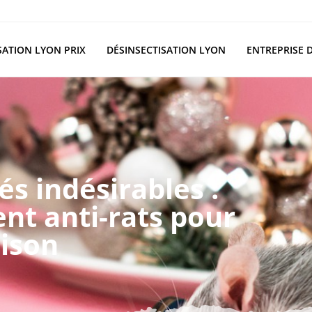
SATION LYON PRIX
DÉSINSECTISATION LYON
ENTREPRISE 
és indésirables :
nt anti-rats pour
ison