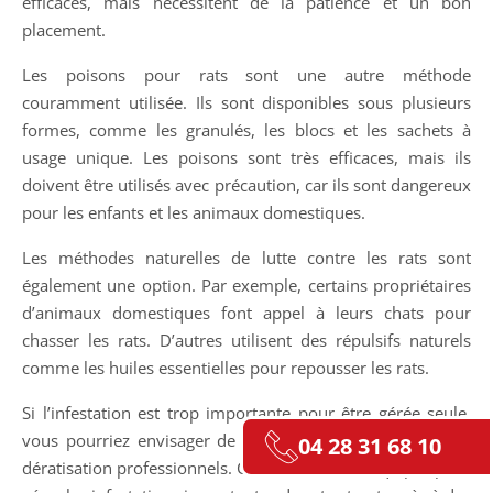
efficaces, mais nécessitent de la patience et un bon
placement.
Les poisons pour rats sont une autre méthode
couramment utilisée. Ils sont disponibles sous plusieurs
formes, comme les granulés, les blocs et les sachets à
usage unique. Les poisons sont très efficaces, mais ils
doivent être utilisés avec précaution, car ils sont dangereux
pour les enfants et les animaux domestiques.
Les méthodes naturelles de lutte contre les rats sont
également une option. Par exemple, certains propriétaires
d’animaux domestiques font appel à leurs chats pour
chasser les rats. D’autres utilisent des répulsifs naturels
comme les huiles essentielles pour repousser les rats.
Si l’infestation est trop importante pour être gérée seule,
vous pourriez envisager de faire appel à des services de
04 28 31 68 10
dératisation professionnels. Ces services sont équipés pour