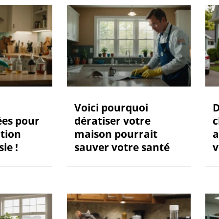
Voici pourquoi
D
es pour
dératiser votre
c
tion
maison pourrait
a
ie !
sauver votre santé
v