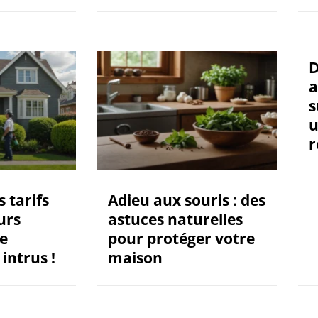
D
a
s
u
r
 tarifs
Adieu aux souris : des
urs
astuces naturelles
re
pour protéger votre
intrus !
maison