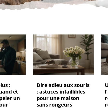
lus :
Dire adieu aux souris
U
uand et
: astuces infaillibles
l
peler un
pour une maison
r
pour
sans rongeurs
r