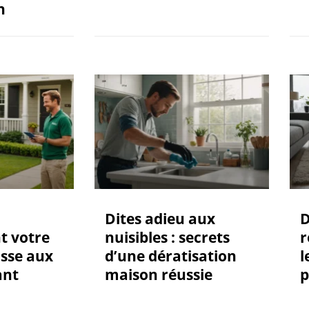
n
Dites adieu aux
D
t votre
nuisibles : secrets
r
asse aux
d’une dératisation
l
ant
maison réussie
p