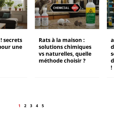
! secrets
Rats à la maison :
a
pour une
solutions chimiques
d
vs naturelles, quelle
s
méthode choisir ?
d
!
1
2
3
4
5